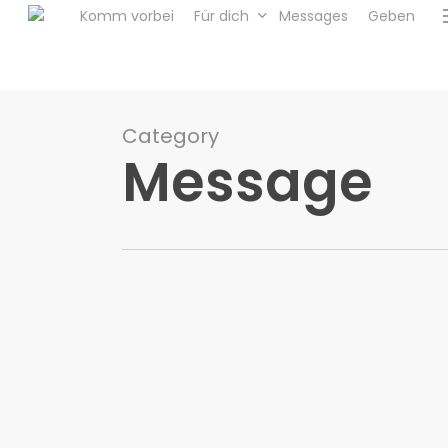
Skip
Komm vorbei
Für dich
Messages
Geben
to
main
content
Category
Message