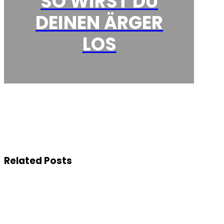
SO WIRST DU
DEINEN ÄRGER
LOS
Related Posts
SO
GEHST
DU
GESUND