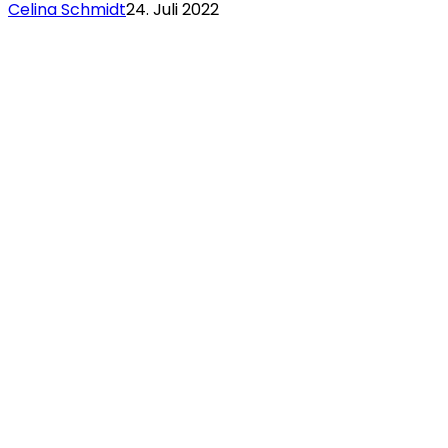
Celina Schmidt
24. Juli 2022
WOZU
BRAUCHT
ES
EIGENTLICH
GRENZEN?