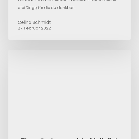
drei Dinge, für die du dankbar…
Celina Schmidt
27. Februar 2022
The
alluring
world
of
jellyfish