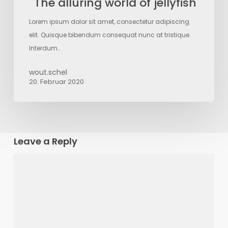
The alluring world of jellyfish
Lorem ipsum dolor sit amet, consectetur adipiscing
elit. Quisque bibendum consequat nunc at tristique.
Interdum…
wout.schel
20. Februar 2020
Leave a Reply