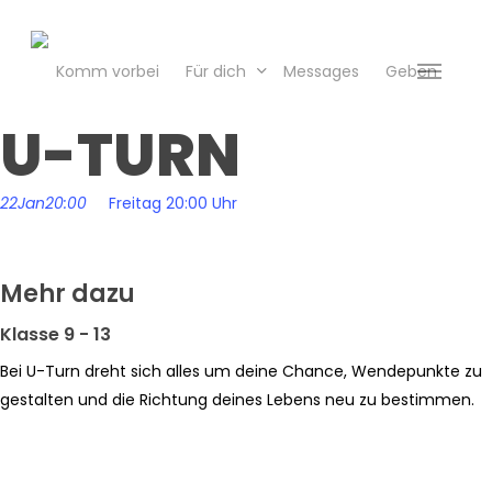
Skip
to
main
Komm vorbei
Für dich
Messages
Geben
Menu
content
U-TURN
22
Jan
20:00
Freitag 20:00 Uhr
Mehr dazu
Klasse 9 - 13
Bei U-Turn dreht sich alles um deine Chance, Wendepunkte zu
gestalten und die Richtung deines Lebens neu zu bestimmen.