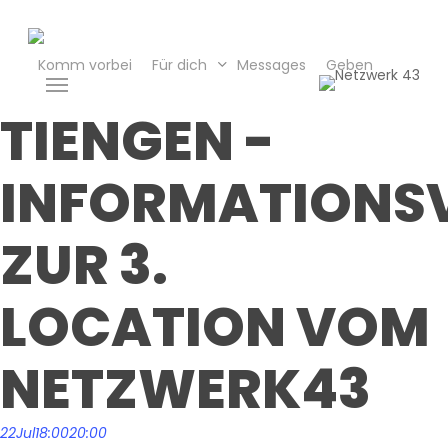
Skip
to
main
Komm vorbei
Für dich
Messages
Geben
Menu
content
TIENGEN -
INFORMATIONS
ZUR 3.
LOCATION VOM
NETZWERK43
22
Jul
18:00
20:00