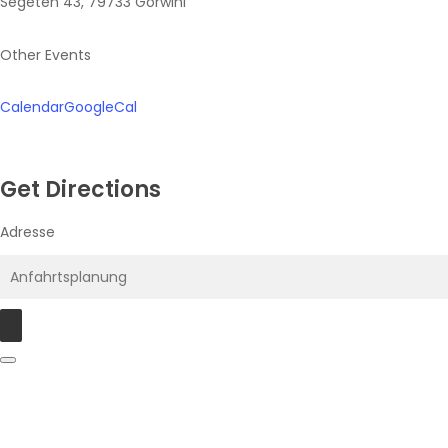
Segeten 43, 79733 Görwihl
Other Events
Calendar
GoogleCal
Get Directions
Adresse