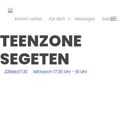
Skip
to
main
Komm vorbei
Für dich
Messages
Geben
Menu
content
TEENZONE
SEGETEN
22
März
17:30
Mittwoch 17:30 Uhr - 19 Uhr