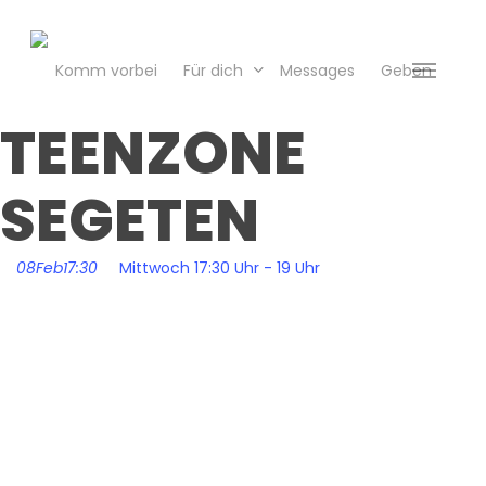
Skip
to
main
Komm vorbei
Für dich
Messages
Geben
Menu
content
TEENZONE
SEGETEN
08
Feb
17:30
Mittwoch 17:30 Uhr - 19 Uhr