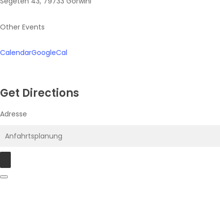
Segeten 43, 79733 Görwihl
Other Events
Calendar
GoogleCal
Get Directions
Adresse