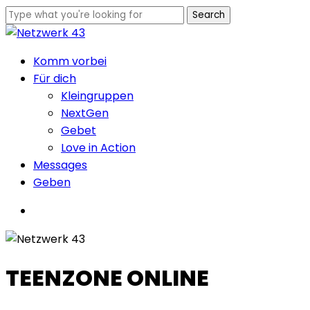
Skip
Search
to
Close
main
Search
Menu
Komm vorbei
content
Für dich
Kleingruppen
NextGen
Gebet
Love in Action
Messages
Geben
Menu
TEENZONE ONLINE