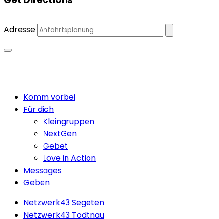
Get Directions
Adresse
Close
Komm vorbei
Menu
Für dich
Kleingruppen
NextGen
Gebet
Love in Action
Messages
Geben
Netzwerk43 Segeten
Netzwerk43 Todtnau