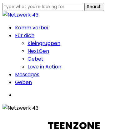
Skip
Search
to
Close
main
Search
Menu
Komm vorbei
content
Für dich
Kleingruppen
NextGen
Gebet
Love in Action
Messages
Geben
Menu
TEENZONE