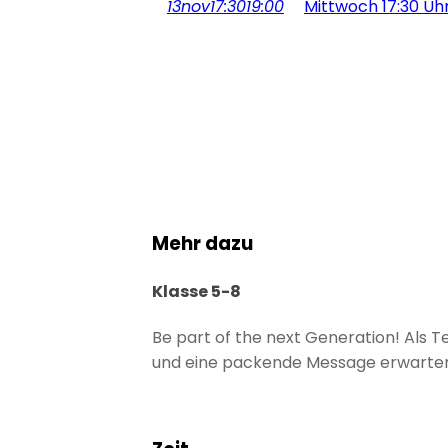
13
nov
17:30
19:00
Mittwoch 17:30 Uh
Mehr dazu
Klasse 5-8
Be part of the next Generation! Als 
und eine packende Message erwarten