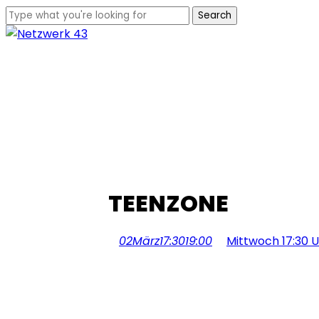
Skip
Search
to
Close
main
Search
content
Menu
TEENZONE
02
März
17:30
19:00
Mittwoch 17:30 