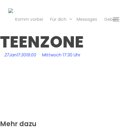
Skip
to
main
Komm vorbei
Für dich
Messages
Geben
Menu
content
TEENZONE
27
Jan
17:30
19:00
Mittwoch 17:30 Uhr
Mehr dazu