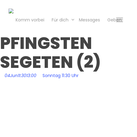
Skip
to
main
Komm vorbei
Für dich
Messages
Geben
Menu
content
PFINGSTEN
SEGETEN (2)
04
Jun
11:30
13:00
Sonntag 11:30 Uhr