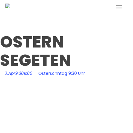
Menu
Skip
to
main
content
OSTERN
SEGETEN
01
Apr
9:30
11:00
Ostersonntag 9:30 Uhr