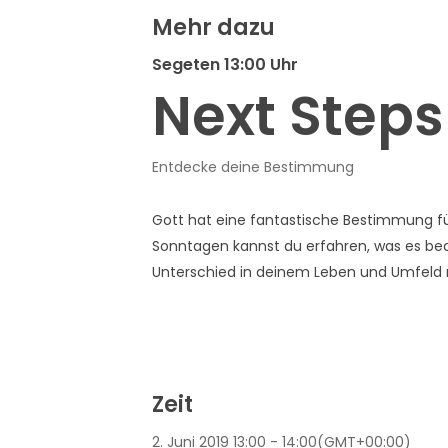
Mehr dazu
Segeten 13:00 Uhr
Next Steps
Entdecke deine Bestimmung
Gott hat eine fantastische Bestimmung für
Sonntagen kannst du erfahren, was es be
Unterschied in deinem Leben und Umfeld
Zeit
2. Juni 2019
13:00
-
14:00
(GMT+00:00)