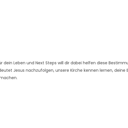
 dein Leben und Next Steps will dir dabei helfen diese Bestimm
deutet Jesus nachzufolgen, unsere Kirche kennen lernen, dein
 machen.