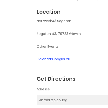
Location
Netzwerk43 Segeten
Segeten 43, 79733 Görwihl
Other Events
Calendar
GoogleCal
Get Directions
Adresse