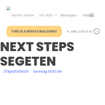
Skip
to
main
Komm vorbei
Für dich
Messages
Geben
Menu
content
THIS IS A REPEATING EVENT
14. APRIL 2019 13:00
NEXT STEPS
SEGETEN
07
Apr
13:00
14:00
Sonntag 13:00 Uhr