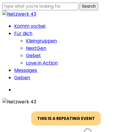
Skip
Search
to
Close
main
Search
Menu
Komm vorbei
content
Für dich
Kleingruppen
NextGen
Gebet
Love in Action
Messages
Geben
Menu
THIS IS A REPEATING EVENT