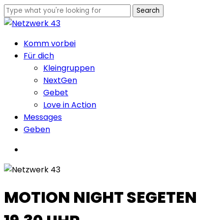
Skip
Search
to
Close
main
Search
Menu
Komm vorbei
content
Für dich
Kleingruppen
NextGen
Gebet
Love in Action
Messages
Geben
Menu
MOTION NIGHT SEGETEN