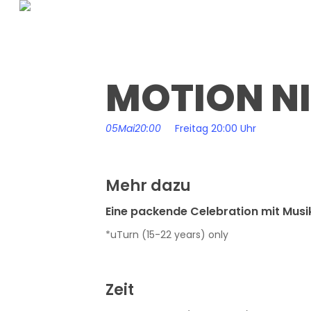
Skip
to
main
content
MOTION N
05
Mai
20:00
Freitag 20:00 Uhr
Mehr dazu
Eine packende Celebration mit Musik
*uTurn (15-22 years) only
Zeit