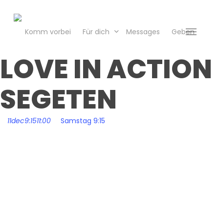
Skip
to
main
Komm vorbei
Für dich
Messages
Geben
Menu
content
LOVE IN ACTION
SEGETEN
11
dec
9:15
11:00
Samstag 9:15