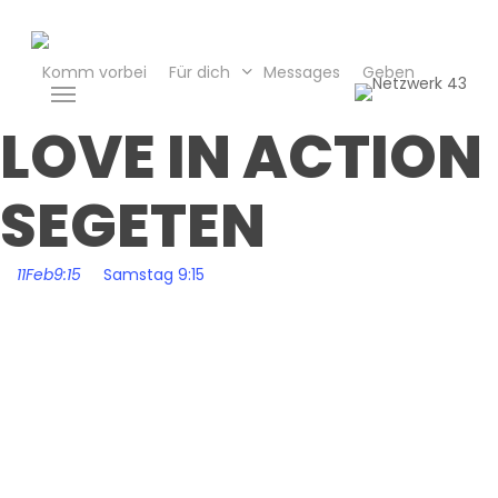
Skip
to
main
Komm vorbei
Für dich
Messages
Geben
Menu
content
LOVE IN ACTION
SEGETEN
11
Feb
9:15
Samstag 9:15