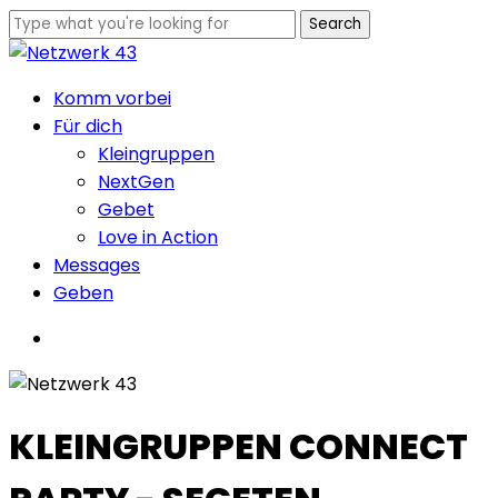
Skip
Search
to
Close
main
Search
Menu
Komm vorbei
content
Für dich
Kleingruppen
NextGen
Gebet
Love in Action
Messages
Geben
Menu
KLEINGRUPPEN CONNECT