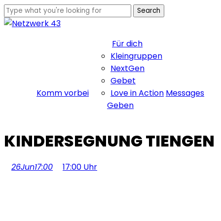
Skip
Search
to
Close
main
Search
Für dich
content
Kleingruppen
NextGen
Gebet
Komm vorbei
Love in Action
Messages
Geben
KINDERSEGNUNG TIENGEN
Menu
26
Jun
17:00
17:00 Uhr