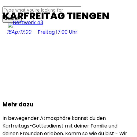
Skip
KARFREITAG TIENGEN
to
Search
Menu
main
Close
content
18
Apr
17:00
Freitag 17:00 Uhr
Search
Mehr dazu
In bewegender Atmosphäre kannst du den
Karfreitags-Gottesdienst mit deiner Familie und
deinen Freunden erleben. Komm so wie du bist - Wir