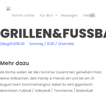
Skip
to
main
Komm vorbei
Für dich
Messages
Geben
Menu
content
GRILLEN&FUSSB
21
Aug
13:30
15:30
Sonntag / 13:30 / Utzenfeld
Mehr dazu
Als Kirche wollen wir den Sommer zusammen genießen! Pack
deine Grillsachen, dein Family & Friends ein und sei am 21.
August beim Sommerhangout dabei! Es wird gigantisch!
Aktivitäten: Fußball / Volleyball / Tischtennis / Basketball