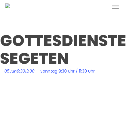
Menu
Skip
to
main
content
GOTTESDIENSTE
SEGETEN
05
Jun
9:30
13:00
Sonntag 9:30 Uhr / 11:30 Uhr