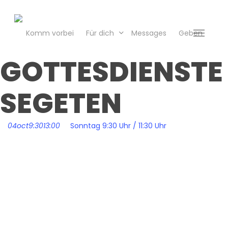
Skip
to
main
Komm vorbei
Für dich
Messages
Geben
Menu
content
GOTTESDIENSTE
SEGETEN
04
oct
9:30
13:00
Sonntag 9:30 Uhr / 11:30 Uhr