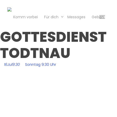
Skip
to
main
Komm vorbei
Für dich
Messages
Geben
Menu
content
GOTTESDIENST
TODTNAU
16
Jul
9:30
Sonntag 9:30 Uhr