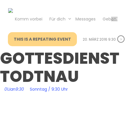
Skip
to
main
Komm vorbei
Für dich
Messages
Geben
Menu
content
THIS IS A REPEATING EVENT
20. MÄRZ 2016 9:30
GOTTESDIENST
TODTNAU
01
Jan
9:30
Sonntag / 9:30 Uhr