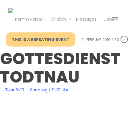
Skip
to
main
Komm vorbei
Für dich
Messages
Geben
Menu
content
THIS IS A REPEATING EVENT
21. FEBRUAR 2016 9:30
GOTTESDIENST
TODTNAU
01
Jan
9:30
Sonntag / 9:30 Uhr