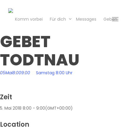
Skip
to
main
Komm vorbei
Für dich
Messages
Geben
Menu
content
GEBET
TODTNAU
05
Mai
8:00
9:00
Samstag 8:00 Uhr
Zeit
5. Mai 2018
8:00
-
9:00
(GMT+00:00)
Location