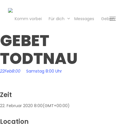
Skip
to
main
Komm vorbei
Für dich
Messages
Geben
Menu
content
GEBET
TODTNAU
22
Feb
8:00
Samstag 8:00 Uhr
Zeit
22. Februar 2020
8:00
(GMT+00:00)
Location