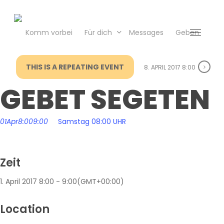
Skip
to
main
Komm vorbei
Für dich
Messages
Geben
Menu
content
THIS IS A REPEATING EVENT
8. APRIL 2017 8:00
GEBET SEGETEN
01
Apr
8:00
9:00
Samstag 08:00 UHR
Zeit
1. April 2017
8:00
-
9:00
(GMT+00:00)
Location