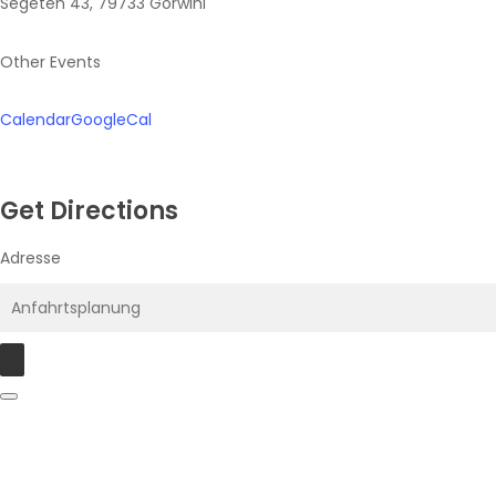
Segeten 43, 79733 Görwihl
Other Events
Calendar
GoogleCal
Get Directions
Adresse