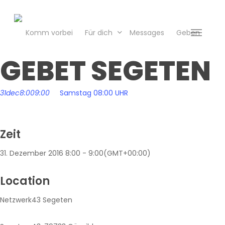
Skip
to
main
Komm vorbei
Für dich
Messages
Geben
Menu
content
GEBET SEGETEN
31
dec
8:00
9:00
Samstag 08:00 UHR
Zeit
31. Dezember 2016
8:00
-
9:00
(GMT+00:00)
Location
Netzwerk43 Segeten