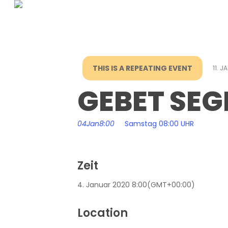
Skip
to
main
content
THIS IS A REPEATING EVENT
11. 
GEBET SEG
04
Jan
8:00
Samstag 08:00 UHR
Zeit
4. Januar 2020
8:00
(GMT+00:00)
Location