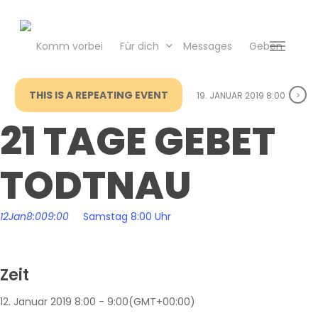
Skip
to
main
Komm vorbei
Für dich
Messages
Geben
Menu
content
THIS IS A REPEATING EVENT
19. JANUAR 2019 8:00
21 TAGE GEBET
TODTNAU
12
Jan
8:00
9:00
Samstag 8:00 Uhr
Zeit
12. Januar 2019
8:00
-
9:00
(GMT+00:00)