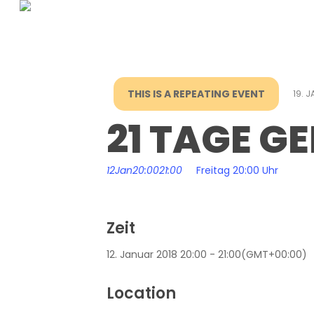
Skip
to
main
content
THIS IS A REPEATING EVENT
19. 
21 TAGE G
12
Jan
20:00
21:00
Freitag 20:00 Uhr
Zeit
12. Januar 2018
20:00
-
21:00
(GMT+00:00)
Location