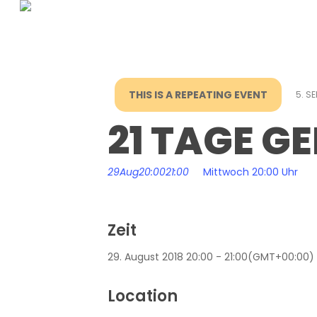
Skip
to
main
content
THIS IS A REPEATING EVENT
5. S
21 TAGE G
29
Aug
20:00
21:00
Mittwoch 20:00 Uhr
Zeit
29. August 2018
20:00
-
21:00
(GMT+00:00)
Location