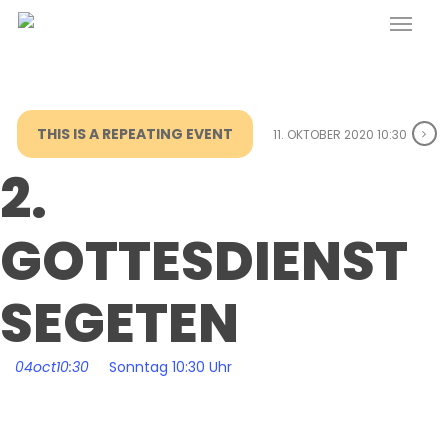
Menu
Skip
to
main
content
THIS IS A REPEATING EVENT
11. OKTOBER 2020 10:30
2.
GOTTESDIENST
SEGETEN
04
oct
10:30
Sonntag 10:30 Uhr