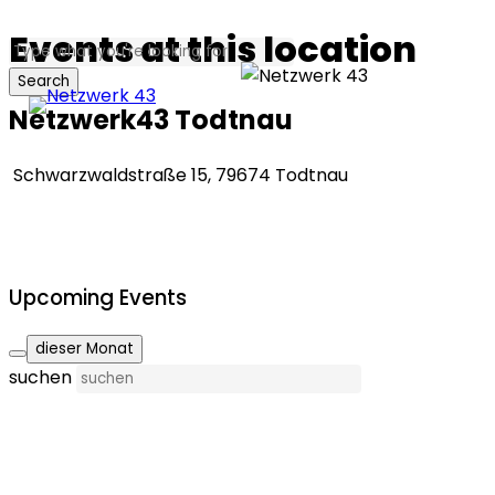
Skip
Events at this location
to
Search
Menu
main
Close
Netzwerk43 Todtnau
content
Search
Schwarzwaldstraße 15, 79674 Todtnau
Upcoming Events
dieser Monat
suchen