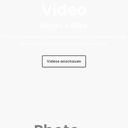
Video
Stories & Clips
Schnapp dir ein bequemes Kissen und genieße deine Lieblings
Serienclips und die besten n43 Videostories.
Videos anschauen