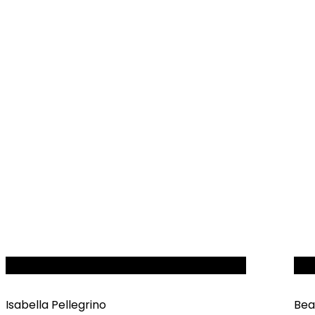
FRAUENTREFF
GE
Isabella Pellegrino
Bea