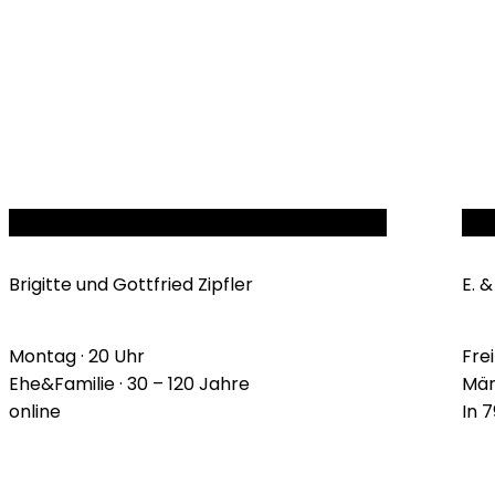
LOVE FIRST
ENG
Brigitte und Gottfried Zipfler
E. 
Montag · 20 Uhr
Frei
Ehe&Familie · 30 – 120 Jahre
Män
online
In 