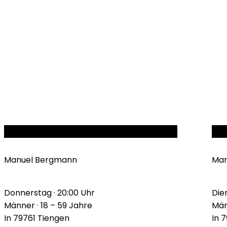
ECHTE MÄNNER
WAL
Manuel Bergmann
Man
Donnerstag · 20:00 Uhr
Die
Männer · 18 – 59 Jahre
Män
In 79761 Tiengen
In 