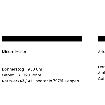
DONNERSTAGSGEBET
AL
Miriam Müller
Arl
Don
Donnerstag · 19:30 Uhr
Alph
Gebet · 18 – 120 Jahre
Caf
Netzwerk43 / Ali Theater in 79761 Tiengen