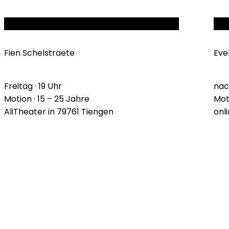
UND DU SO?
TAL
Fien Schelstraete
Eve
Freitag · 19 Uhr
nac
Motion · 15 – 25 Jahre
Mot
AliTheater in 79761 Tiengen
onl