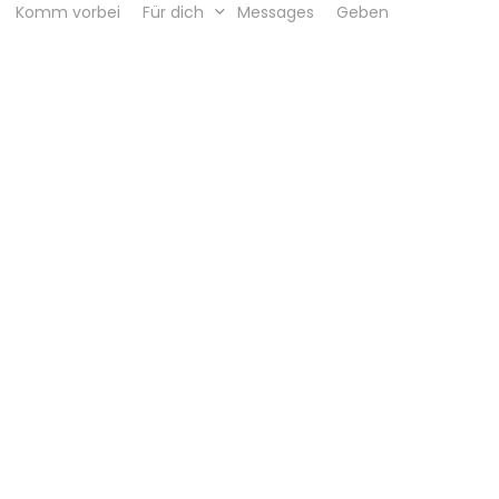
Komm vorbei
Für dich
Messages
Geben
Pflichtangaben nach § 5 Abs